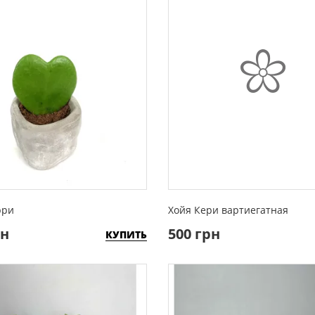
рри
Хойя Кери вартиегатная
рн
500 грн
КУПИТЬ