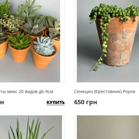
ты микс 20 видов д6-9см
Сенецио (Крестовник) Роули
рн
650 грн
КУПИТЬ