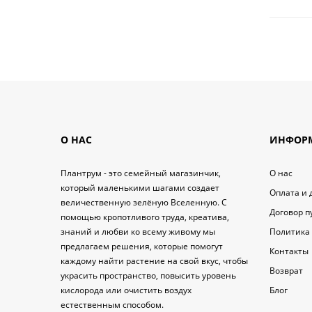
О НАС
ИНФОР
Плантрум - это семейный магазинчик,
O нас
который маленькими шагами создает
Оплата и 
величественную зелёную Вселенную. С
Договор 
помощью кропотливого труда, креатива,
знаний и любви ко всему живому мы
Политика
предлагаем решения, которые помогут
Контакты
каждому найти растение на свой вкус, чтобы
Возврат
украсить пространство, повысить уровень
кислорода или очистить воздух
Блог
естественным способом.