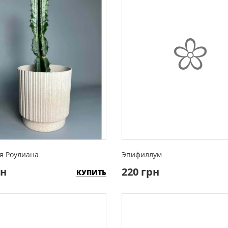
я Роулиана
Эпифиллум
рн
220 грн
КУПИТЬ