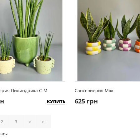
ерия Цилиндрика С-М
Сансевиерия Мікс
рн
625 грн
КУПИТЬ
2
3
>
>|