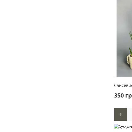
Сансеви
350 г
1