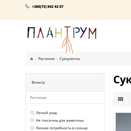
+380(73) 842 42 07
Растения
Суккуленты
Су
Фильтр
Растения
Легкий уход
Не токсичны для животных
Низкая потребность в солнце