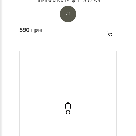
Эпипремнум Голден Потос с-л
590 грн