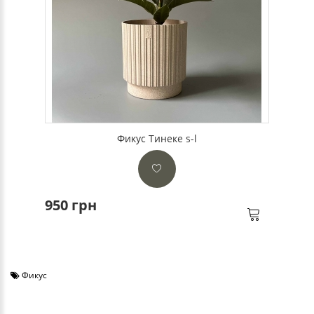
Фикус Тинеке s-l
950 грн
Фикус