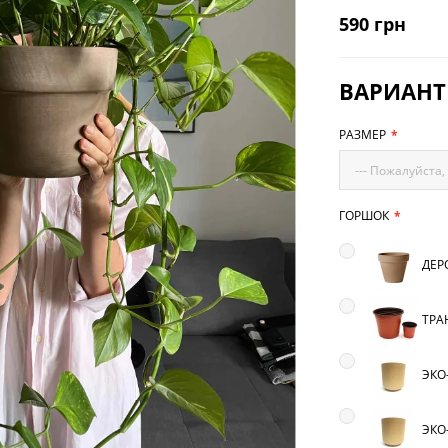
590 грн
ВАРИАН
РАЗМЕР
--- Пожалуйста,
ГОРШОК
ДЕРО
ТРА
ЭКО-
ЭКО-