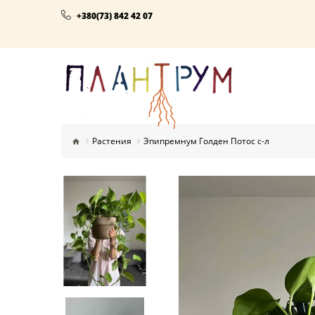
+380(73) 842 42 07
Растения
Эпипремнум Голден Потос с-л