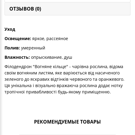
ОТЗЫВОВ (0)
Уход
Освещение:
яркое, рассеяное
Полив:
умеренный
Влажность:
опрыскивание, душ
Філодендрон "Вогняне кільце" - чарівна рослина, відома
своїм вогняним листям, яке варіюється від насиченого
зеленого до яскравих відтінків червоного та оранжевого.
Ця унікальна і візуально вражаюча рослина додає нотку
тропічної привабливості будь-якому приміщенню.
РЕКОМЕНДУЕМЫЕ ТОВАРЫ