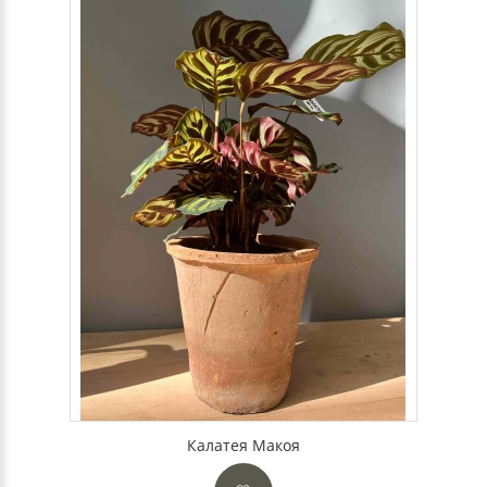
Калатея Макоя