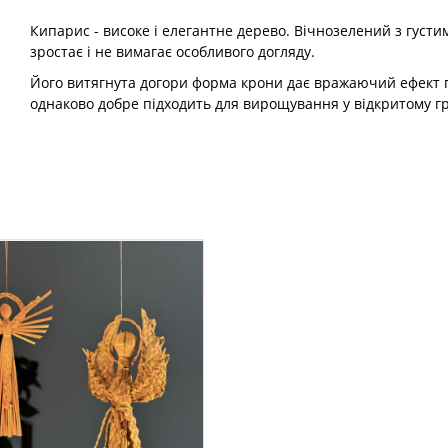
Кипарис - високе і елегантне дерево. Вічнозелений з густи
зростає і не вимагає особливого догляду.
Його витягнута догори форма крони дає вражаючий ефект пр
однаково добре підходить для вирощування у відкритому гру