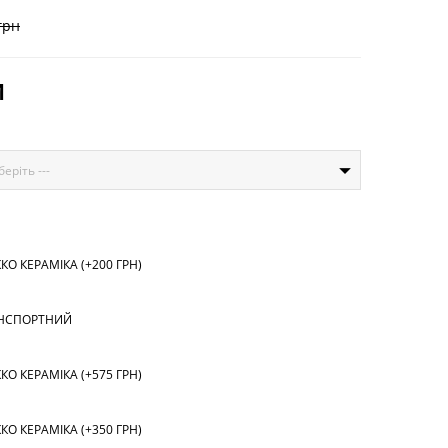
грн
И
беріть ---
О КЕРАМІКА (+200 ГРН)
НСПОРТНИЙ
О КЕРАМІКА (+575 ГРН)
О КЕРАМІКА (+350 ГРН)