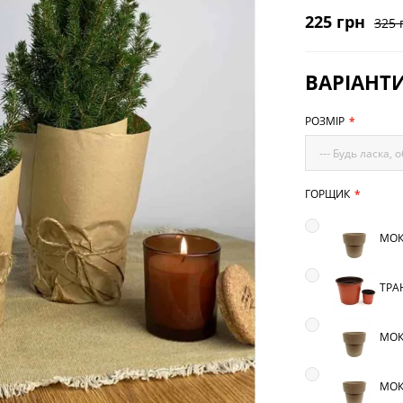
225 грн
325 
ВАРІАНТ
РОЗМІР
--- Будь ласка, о
ГОРЩИК
МОКК
ТРА
МОКК
МОКК