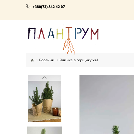
+380(73) 842 42 07
Рослини
Ялинка в горщику xs-l