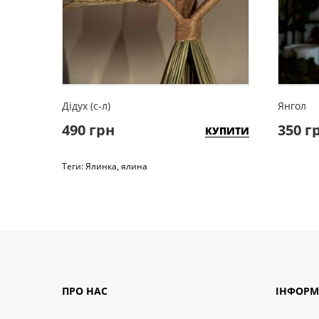
Дідух (с-л)
Янгол
490 грн
350 г
КУПИТИ
Теги:
Ялинка
,
ялина
ПРО НАС
ІНФОРМ