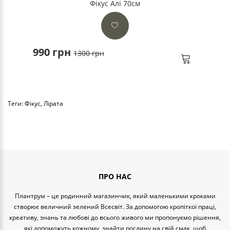
Фікус Алі 70см
990 грн
1300 грн
Теги:
Фікус
,
Лірата
ПРО НАС
Плантрум – це родинний магазинчик, який маленькими кроками
створює величний зелений Всесвіт. За допомогою кропіткої праці,
креативу, знань та любові до всього живого ми пропонуємо рішення,
які допоможуть кожному, знайти рослину на свій смак, щоб