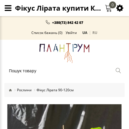
0
Фікус Лірата купити Київ, високі рослини
+380(73) 842 42 07
Список бажань (0)
Увійти
UA
RU
Пошук
Рослини
Фікус Лірата 90-120см