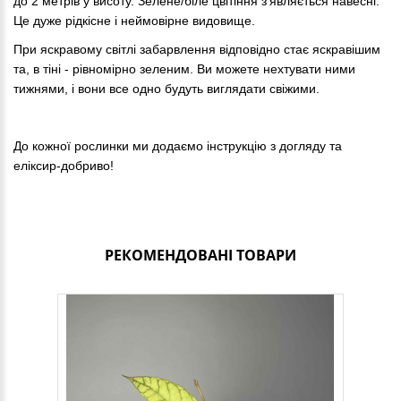
до 2 метрів у висоту. Зелене/біле цвітіння з’являється навесні. 
Це дуже рідкісне і неймовірне видовище. 
При яскравому світлі забарвлення відповідно стає яскравішим 
та, в тіні - рівномірно зеленим. 
Ви можете нехтувати ними 
тижнями, і вони все одно будуть виглядати свіжими.
До кожної рослинки ми додаємо інструкцію з догляду та 
еліксир-добриво!
РЕКОМЕНДОВАНІ ТОВАРИ