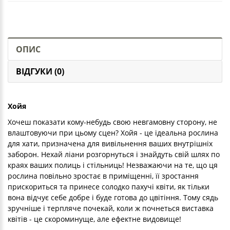
ОПИС
ВІДГУКИ (0)
Хойя
Хочеш показати кому-небудь свою невгамовну сторону, не
влаштовуючи при цьому сцен? Хойя - це ідеальна рослина
для хати, призначена для вивільнення ваших внутрішніх
заборон. Нехай ліани розгорнуться і знайдуть свій шлях по
краях ваших полиць і стільниць! Незважаючи на те, що ця
рослина повільно зростає в приміщенні, її зростання
прискориться та принесе солодко пахучі квіти, як тільки
вона відчує себе добре і буде готова до цвітіння. Тому сядь
зручніше і терпляче почекай, коли ж почнеться виставка
квітів - це скороминуще, але ефектне видовище!