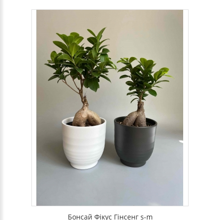
Бонсай Фікус Гінсенг s-m