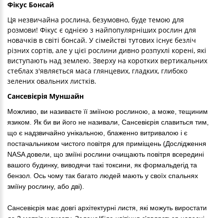
Фікус Бонсай
Ця незвичайна рослина, безумовно, буде темою для
розмови! Фікус є однією з найпопулярніших рослин для
новачків в світі бонсай. У сімействі тутових існує безліч
різних сортів, але у цієї рослини дивно розпухлі корені, які
виступають над землею. Зверху на коротких вертикальних
стеблах з'являється маса глянцевих, гладких, глибоко
зелених овальних листків.
Сансевієрія Муншайн
Можливо, ви називаєте її зміїною рослиною, а може, тещиним 
язиком. Як би ви його не називали, Сансевієрія славиться тим, 
що є надзвичайно унікальною, блаженно витривалою і є 
постачальником чистого повітря для приміщень (Дослідження 
NASA довели, що зміїні рослини очищають повітря всередині 
вашого будинку, виводячи такі токсини, як формальдегід та 
бензол. Ось чому так багато людей мають у своїх спальнях 
зміїну рослину, або дві).

Сансевієрія має довгі архітектурні листя, які можуть виростати 