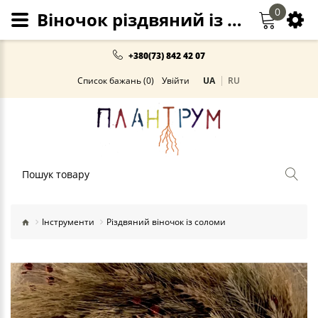
0
Віночок різдвяний із соломи
+380(73) 842 42 07
Список бажань (0)
Увійти
UA
RU
Пошук
Інструменти
Різдвяний віночок із соломи