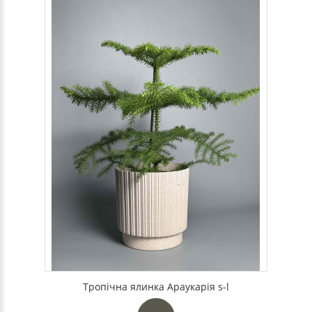
Тропічна ялинка Араукарія s-l