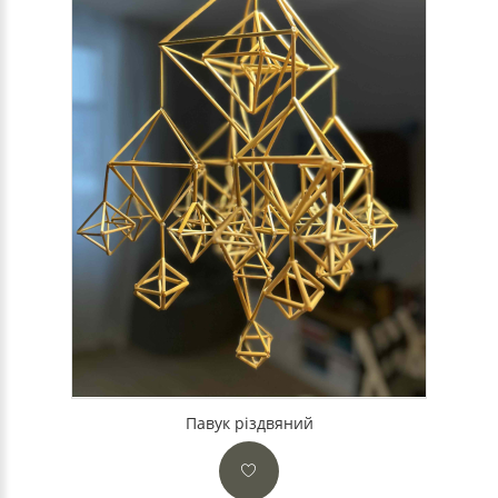
Павук різдвяний